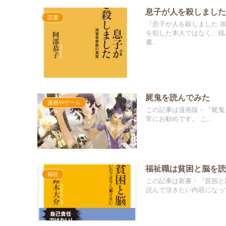
息子が人を殺しまし
読書
『息子が人を殺しました 
を犯した本人ではなく、残
書。
屍鬼を読んでみた
漫画やゲーム
この記事は漫画版・『屍鬼
常にお勧めです。 こ...
福祉職は貧困と脳を
福祉
この記事は新書・『貧困と
読んで頂きたい内容になっ