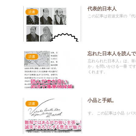
代表的日本人
読書
この記事は岩波文庫の『代
忘れた日本人を読ん
読書
忘れられた日本人』は、単
か」を問いかける一冊 で
くれます。
小品と手紙。
読書
この記事は小品
す。 この記事は小品（パス.