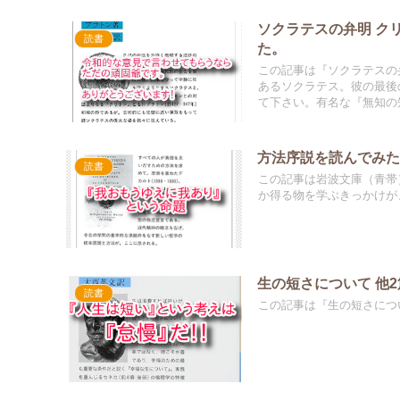
ソクラテスの弁明 クリ
読書
この記事は『ソクラテスの弁
あるソクラテス。彼の最後
て下さい。有名な『無知の
方法序説を読んでみ
読書
この記事は岩波文庫（青帯
か得る物を学ぶきっかけが
生の短さについて 他2
読書
この記事は『生の短さにつ