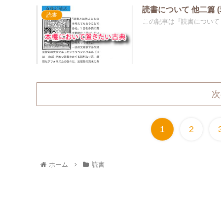
読書について 他二篇 
読書
この記事は『読書について 
次
1
2
ホーム
読書