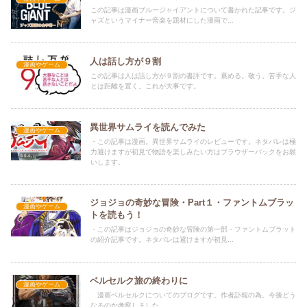
この記事は漫画ブルージャイアントについて書かれた記事です。ジ
ャズというマイナー音楽を題材にした漫画で...
人は話し方が９割
漫画やゲーム
この記事は人は話し方が９割の書評です。褒める。敬う。苦手な人
とは距離を置く。これが大事です。
異世界サムライを読んでみた
漫画やゲーム
・この記事は漫画。異世界サムライのレビューです。ネタバレは極
力避けますが初見で物語を楽しみたい方はブラウザーバックをお願
いします。
ジョジョの奇妙な冒険・Part１・ファントムブラッ
漫画やゲーム
トを読もう！
・この記事はジョジョの奇妙な冒険の第一部・ファントムブラット
の紹介記事です。ネタバレは避けますが初見...
ベルセルク旅の終わりに
漫画やゲーム
漫画ベルセルクについてのブログです。作者訃報の為。今後どう
なるのか考察しました。