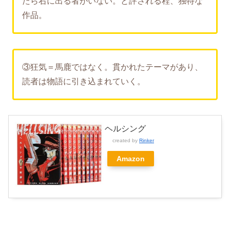
たら右に出る者がいない。と評される程、独特な
作品。
③狂気＝馬鹿ではなく。貫かれたテーマがあり、
読者は物語に引き込まれていく。
ヘルシング
created by
Rinker
Amazon