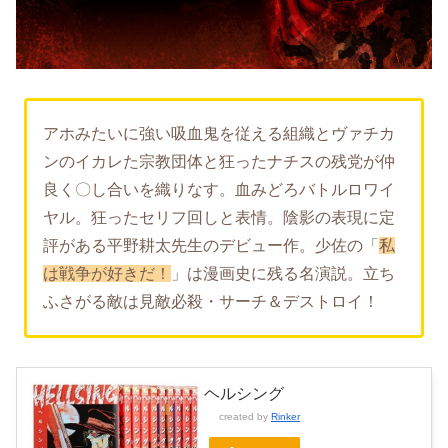
アホみたいに強い吸血鬼を従える組織とヴァチカ
ンのイカレた宗教団体と狂ったナチスの残党が仲
良く〇し合いを織りなす。血みどろバトルロワイ
ヤル。狂ったセリフ回しと表情。陰影の表現に定
評がある平野耕太先生のデビュー作。少佐の「
私
は戦争が好きだ！
」は漫画史に残る名演説。立ち
ふさがる敵は見敵必殺・サーチ＆デストロイ！
ヘルシング
created by
Rinker