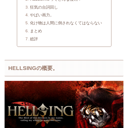
狂気の台詞回し
やばい画力。
化け物は人間に倒されなくてはならない
まとめ
総評
HELLSINGの概要。