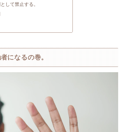
則として禁止する。
明
触者になるの巻。