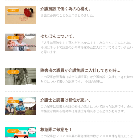
介護施設で働く為の心構え。
福祉
介護に必要なことを三つまとめました。
ゆたぼんについて。
福祉
「人生は冒険や！！死んだらあかん！！」みなさん。こんにちは。
今回はネットで話題の少年革命家ゆたぼんについて考えていきたい
と思います。
障害者の職員が介護施設に入社してきた時…
福祉
この記事は障害者（統合失調症系）が介護施設に入社してきた時の
対応について書いた記事です。 今回の記事...
介護士と読書は相性が悪い。
福祉
この記事は読書と介護の相性の悪さについて語った記事です。会社
や施設が薦める啓発本は介護士を増長させる恐れがあります。
救急隊に敬意を！
福祉
この記事は２０２３年夏の緊急搬送の数が２０００件を超えたこと