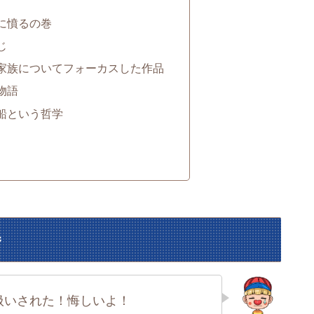
に憤るの巻
じ
家族についてフォーカスした作品
物語
船という哲学
巻
扱いされた！悔しいよ！