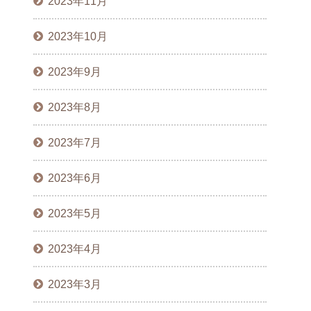
2023年11月
2023年10月
2023年9月
2023年8月
2023年7月
2023年6月
2023年5月
2023年4月
2023年3月