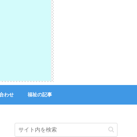
合わせ
福祉の記事