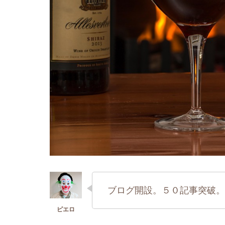
ブログ開設。５０記事突破。