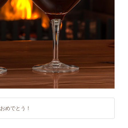
おめでとう！