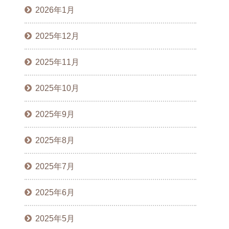
2026年1月
2025年12月
2025年11月
2025年10月
2025年9月
2025年8月
2025年7月
2025年6月
2025年5月