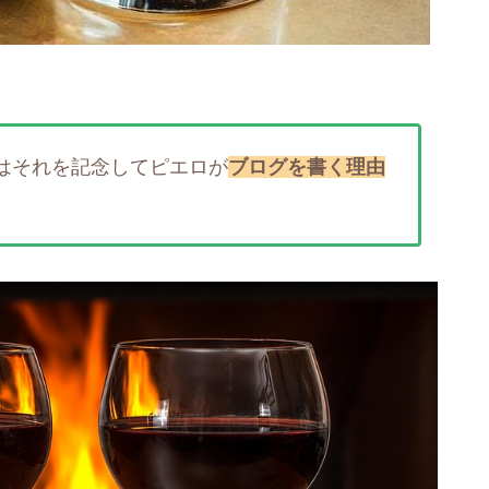
はそれを記念してピエロが
ブログを書く理由