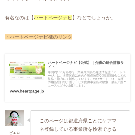
有名なのは【
ハートページナビ
】などでしょうか。
・ハートページナビ様のリンク
ハートページナビ【公式】｜介護の総合情報サ
イト
年間約100万部発行、業界最大級の介護情報誌「ハートペ
ージ」は、各市区自治体の介護保険課や連絡協議会などの
監修・協力にて制作しています。Webサイトでは、介護
の相談窓口や介護サービス提供事業所の検索、最新介護ニ
ュースなどをお届けします。
www.heartpage.jp
このページは都道府県ごとにケアマ
ネ登録している事業所を検索できる