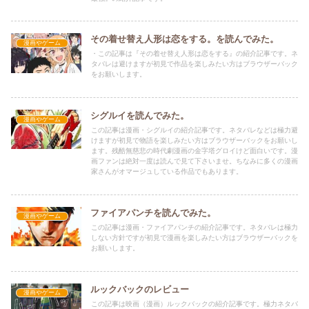
その着せ替え人形は恋をする。を読んでみた。
漫画やゲーム
・この記事は『その着せ替え人形は恋をする』の紹介記事です。ネ
タバレは避けますが初見で作品を楽しみたい方はブラウザーバック
をお願いします。
シグルイを読んでみた。
漫画やゲーム
この記事は漫画・シグルイの紹介記事です。ネタバレなどは極力避
けますが初見で物語を楽しみたい方はブラウザーバックをお願いし
ます。残酷無慈悲の時代劇漫画の金字塔グロイけど面白いです。漫
画ファンは絶対一度は読んで見て下さいませ。ちなみに多くの漫画
家さんがオマージュしている作品でもあります。
ファイアパンチを読んでみた。
漫画やゲーム
この記事は漫画・ファイアパンチの紹介記事です。ネタバレは極力
しない方針ですが初見で漫画を楽しみたい方はブラウザーバックを
お願いします。
ルックバックのレビュー
漫画やゲーム
この記事は映画（漫画）ルックバックの紹介記事です。極力ネタバ