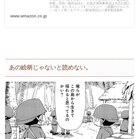
多数。武田一義作品ほか、お急ぎ便対象商品は当日お届け
も可能。また【コミック】ペリリュー ─楽園のゲルニカ
─（全１１巻）もアマゾン配送商品なら通常配送無料。
www.amazon.co.jp
あの絵柄じゃないと読めない。