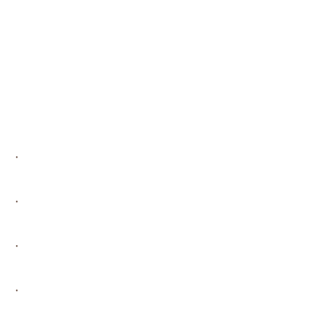
・
・
・
・