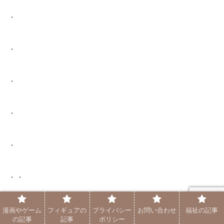
・
・
・
・
・
・・
・・・
漫画やゲーム
フィギュアの
プライバシー
お問い合わせ
福祉の記事
の記事
記事
ポリシー