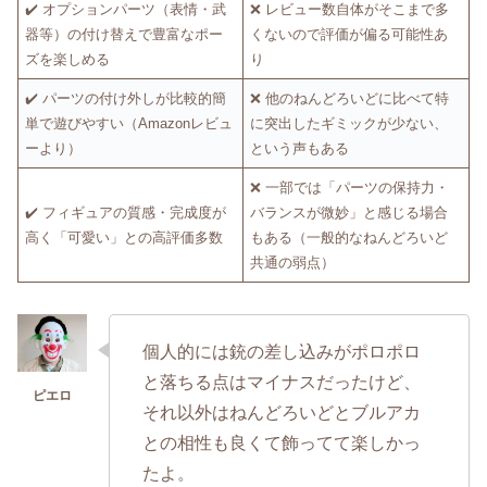
✔️ オプションパーツ（表情・武
❌ レビュー数自体がそこまで多
器等）の付け替えで豊富なポー
くないので評価が偏る可能性あ
ズを楽しめる
り
✔️ パーツの付け外しが比較的簡
❌ 他のねんどろいどに比べて特
単で遊びやすい（Amazonレビュ
に突出したギミックが少ない、
ーより）
という声もある
❌ 一部では「パーツの保持力・
✔️ フィギュアの質感・完成度が
バランスが微妙」と感じる場合
高く「可愛い」との高評価多数
もある（一般的なねんどろいど
共通の弱点）
個人的には銃の差し込みがポロポロ
と落ちる点はマイナスだったけど、
それ以外はねんどろいどとブルアカ
との相性も良くて飾ってて楽しかっ
たよ。