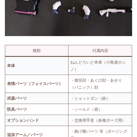
種類
付属内容
ねんどろいど本体（小鳥遊ホシ
本体
ノ）
・微笑顔・あくび顔・あせり
表情パーツ（フェイスパーツ）
（パニック）顔
武器パーツ
・ショットガン（銃）
防具パーツ
・シールド（盾）
オプションハンド
・交換用手首（各種ポーズ用）
・曲げ腕パーツ 等（ポージング
追加アーム／パーツ