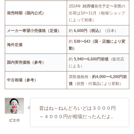
2024年
10月頃
発売予定〜実際の
発売時期（国内公式）
出荷は10〜11月（地域/ショップ
によって前後）
メーカー希望小売価格（定価）
約
6,600円（税込）
（日本）
約
$38〜$43（国・店舗により変
海外定価
動）
約
5,940〜6,600円前後
（販売店
国内実売価格（参考）
による）
買取価格例：
約4,000〜4,200円前
中古相場（参考）
後
（状態・付属品により変動）
昔はね～ねんどろいどは３０００円
～４０００円が相場だったんだよ。