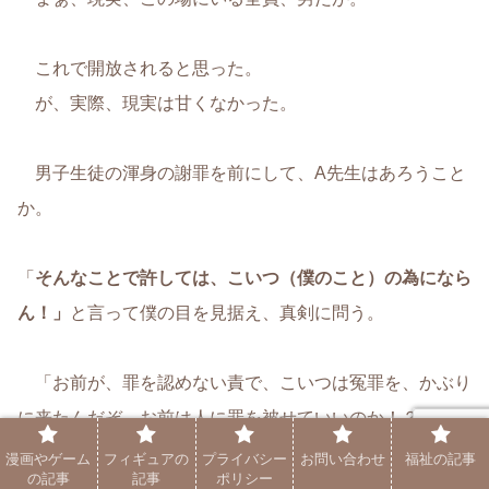
これで開放されると思った。
が、実際、現実は甘くなかった。
男子生徒の渾身の謝罪を前にして、A先生はあろうこと
か。
「
そんなことで許しては、こいつ（僕のこと）の為になら
ん！」
と言って僕の目を見据え、真剣に問う。
「お前が、罪を認めない責で、こいつは冤罪を、かぶり
に来たんだぞ。お前は人に罪を被せていいのか！？」
漫画やゲーム
フィギュアの
プライバシー
お問い合わせ
福祉の記事
の記事
記事
ポリシー
なんで、そういう思考回路になるんだよ！