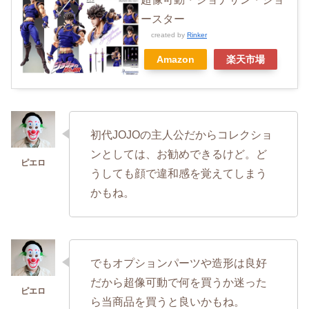
ースター
created by
Rinker
Amazon
楽天市場
初代JOJOの主人公だからコレクショ
ンとしては、お勧めできるけど。ど
うしても顔で違和感を覚えてしまう
かもね。
でもオプションパーツや造形は良好
だから超像可動で何を買うか迷った
ら当商品を買うと良いかもね。