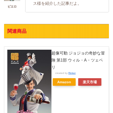
ス様を紹介した記事だよ。
関連商品
超像可動 ジョジョの奇妙な冒
険 第1部 ウィル・A・ツェペ
リ
created by
Rinker
Amazon
楽天市場