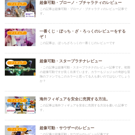
超像可動・ブローノ・ブチャラティのレビュー
フィギュア
この記事は超像可動・ブローノ・ブチャラティのレビュー記事で
す。
一番くじ・ぼっち・ざ・ろっくのレビューをする
フィギュア
ぞ！
この記事は、ぼっちざろっくの一番くじのレビューです
超像可動・スタープラチナレビュー
フィギュア
・この記事は超像可動・スタープラチナのレビュー記事です。初期
の超像可動ですが良く出来ています。カラーもジョジョの奇妙な冒
険のファンでもこのカラーと思ってる人も多いのではないでしょう
か？
海外フィギュアを安全に売買する方法。
フィギュア
この記事は海外フィギュアを安全に売買する方法を書いた記事で
す。
超像可動・サウザーのレビュー
フィギュア
この記事は超像可動・サウザーのレビュー記事です。