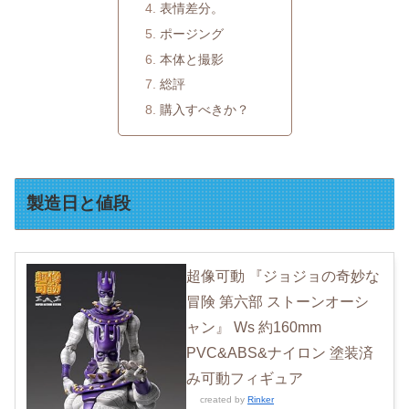
表情差分。
ポージング
本体と撮影
総評
購入すべきか？
製造日と値段
超像可動 『ジョジョの奇妙な
冒険 第六部 ストーンオーシ
ャン』 Ws 約160mm
PVC&ABS&ナイロン 塗装済
み可動フィギュア
created by
Rinker