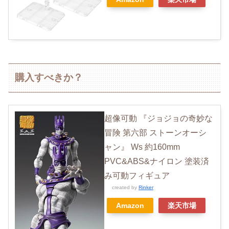
購入すべきか？
超像可動 『ジョジョの奇妙な
冒険 第六部 ストーンオーシ
ャン』 Ws 約160mm
PVC&ABS&ナイロン 塗装済
み可動フィギュア
created by
Rinker
Amazon
楽天市場