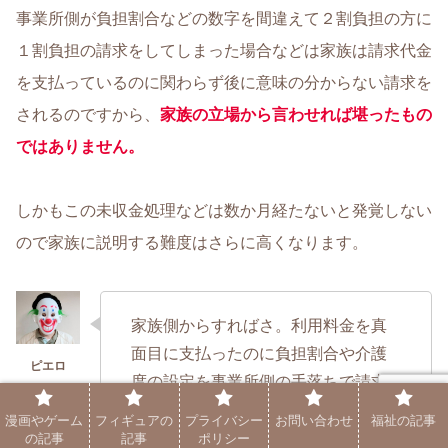
事業所側が負担割合などの数字を間違えて２割負担の方に
１割負担の請求をしてしまった場合などは家族は請求代金
を支払っているのに関わらず後に意味の分からない請求を
されるのですから、
家族の立場から言わせれば堪ったもの
ではありません。
しかもこの未収金処理などは数か月経たないと発覚しない
ので家族に説明する難度はさらに高くなります。
家族側からすればさ。利用料金を真
面目に支払ったのに負担割合や介護
度の設定を事業所側の手落ちで請求
される。納得できる人も少ないだろ
漫画やゲーム
フィギュアの
プライバシー
お問い合わせ
福祉の記事
うね？
の記事
記事
ポリシー