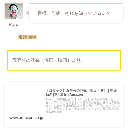
貴様、何故、それを知っている…？
引用画像
五等分の花嫁（漫画・映画）より。
【コミック】五等分の花嫁（全１４巻） | 春場
ねぎ |本 | 通販 | Amazon
Amazonで春場ねぎの【コミック】五等分の花嫁（全１４
巻）。アマゾンならポイント還元本が多数。春場ねぎ作品
ほか、お急ぎ便対象商品は当日お届けも可能。また【コミ
ック】五等分の花嫁（全１４巻）もアマゾン配送商品なら
通常配送無料。
www.amazon.co.jp