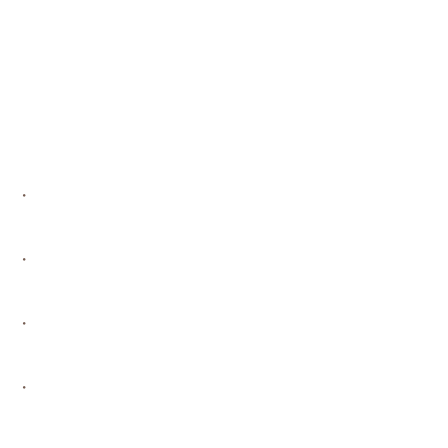
・
・
・
・